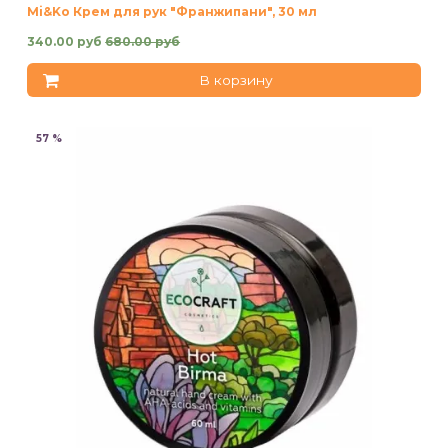
Mi&Ko Крем для рук "Франжипани", 30 мл
340.00 руб
680.00 руб
В корзину
57 %