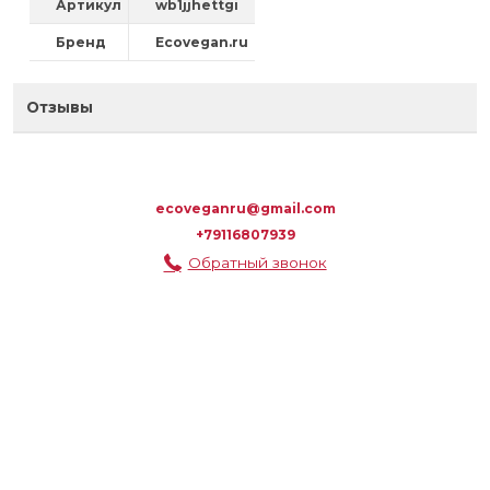
Артикул
wb1jjhettgi
Бренд
Ecovegan.ru
Отзывы
ecoveganru@gmail.com
+79116807939
Обратный звонок
ВЕРХНЕЕ МЕНЮ
КОРЗИНА
НОВОСТИ/АКЦИИ
МАГАЗИНЫ
ОБРАТНАЯ СВЯЗЬ
МЕНЮ