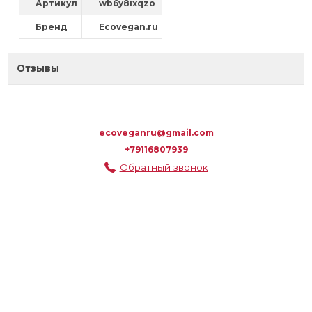
Артикул
wb6y8ixqzo
Бренд
Ecovegan.ru
Отзывы
ecoveganru@gmail.com
+79116807939
Обратный звонок
ВЕРХНЕЕ МЕНЮ
КОРЗИНА
НОВОСТИ/АКЦИИ
МАГАЗИНЫ
ОБРАТНАЯ СВЯЗЬ
МЕНЮ