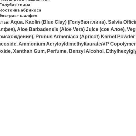
Голубая глина
Косточка абрикоса
Экстракт шалфея
Aqua, Kaolin (Blue Clay) (Голубая глина), Salvia Offici
тав:
лфея), Aloe Barbadensis (Aloe Vera) Juice (сок Алое), Ve
оисхождения), Prunus Armeniaca (Apricot) Kernel Powder
ucoside, Ammonium Acryloyldimethyltaurate/VP Copolymer M
oxide, Xanthan Gum, Perfume, Benzyl Alcohol, Ethylhexylgl