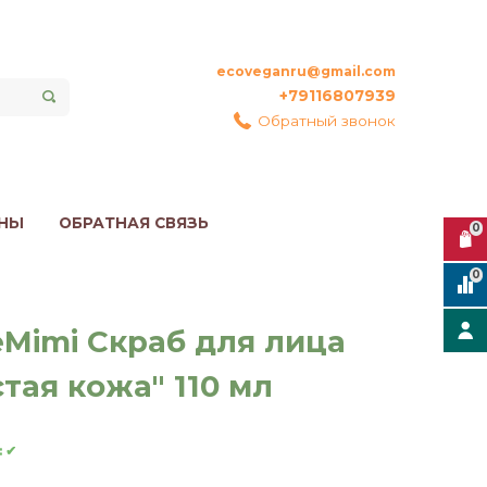
ecoveganru@gmail.com
+79116807939
Обратный звонок
НЫ
ОБРАТНАЯ СВЯЗЬ
0
0
eMimi Скраб для лица
стая кожа" 110 мл
:
✔