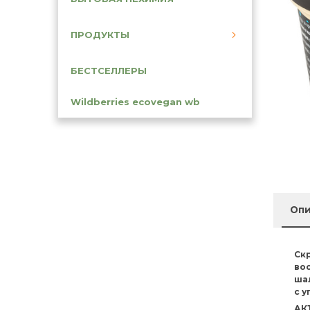
ПРОДУКТЫ
БЕСТСЕЛЛЕРЫ
Wildberries ecovegan wb
Опи
Скр
во
ша
с у
АК