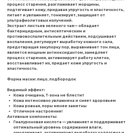
процесс старения, разглаживает морщины,
подтягивает кожу, придавая упругость и эластичность,
питает и увлажняет, тонизирует, защищает от
ультрафиолетовых излучений.
Экстракт листьев зеленого чая
— обладает
бактерицидным, антисептическим и
противовоспалительным действием, подсушивает
воспаления, регулирует выработку кожного сала,
предотвращая закупорку пор, выравнивает тон лица,
является мощным антиоксидантом, замедляет
процесс старения, активизирует работу клеток,
восстанавливает их, придает коже упругость и
эластичность.
Форма маски
: лицо, подбородок
Видимый эффект:
Кожа очищена, Т-зона не блестит
Кожа интенсивно увлажнена и сияет здоровьем
Кожа ровная, поры менее заметны
Отличное настроение!
Активные компоненты
:
Гиалуроновая кислота
— увлажняет и поддерживает
оптимальный уровень содержания влаги,
омолаживает, активизирует выработку коллагена и