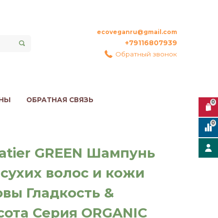
ecoveganru@gmail.com
+79116807939
Обратный звонок
НЫ
ОБРАТНАЯ СВЯЗЬ
0
0
latier GREEN Шампунь
 сухих волос и кожи
овы Гладкость &
сота Серия ORGANIC