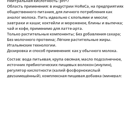
Нейтральная кислотность: pH=7
Область применения: в индустрии HoReCa, на предприятиях
общественного питания, для личного потребления как
аналог молока. Пить идеально с хлопьями и мюсли;
завтраки и каши; коктейли и мороженое, блины и выпечка;
чай и кофе, применимо для латте-арта.
Только растительные кoмпоненты; Без goбавления сахара;
Без молочного протеина; Лёгкие растительные жиры.
Итальянские технологии.
Дозировка и способ применения: как у обычного молока.
Состав: вода питьевая, крупа овсяная, масло подсолнечное,
источник пребиотических пищевых волокон (инулин),
регулятор кислотности (калий фосфорнокислый
двузамещённый), комплексная пищевая добавка (минерал:
кальций (трикальцийфосфат), витамины (B2 (рибофлавин),
B12 (цианокобаламин), витамин D (D2 эргокальциферол)),
соль, стабилизатор (геллановая камедь).
Без добавления сахара. Содержит сахара природного
(естественного) происхождения. Возможно наличие
остаточного содержания злаков, содержащих глютен, сои,
фундука и продуктов их переработки.
Возможно отслоение жировой фракции, обусловленное
натуральностью сырья