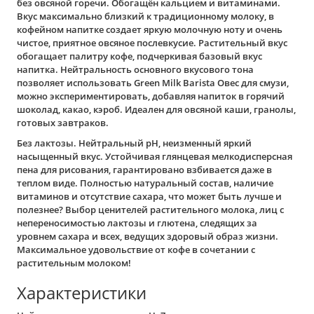
без овсяной горечи. Обогащён кальцием и витаминами.
Вкус максимально близкий к традиционному молоку, в
кофейном напитке создает яркую молочную ноту и очень
чистое, приятное овсяное послевкусие. Растительный вкус
обогащает палитру кофе, подчеркивая базовый вкус
напитка. Нейтральность основного вкусового тона
позволяет использовать Green Milk Barista Овес для смузи,
можно экспериментировать, добавляя напиток в горячий
шоколад, какао, кэроб. Идеален для овсяной каши, гранолы,
готовых завтраков.
Без лактозы. Нейтральный рН, неизменный яркий
насыщенный вкус. Устойчивая глянцевая мелкодисперсная
пена для рисования, гарантировано взбивается даже в
теплом виде. Полностью натуральный состав, наличие
витаминов и отсутствие сахара, что может быть лучше и
полезнее? Выбор ценителей растительного молока, лиц с
непереносимостью лактозы и глютена, следящих за
уровнем сахара и всех, ведущих здоровый образ жизни.
Максимальное удовольствие от кофе в сочетании с
растительным молоком!
Характеристики