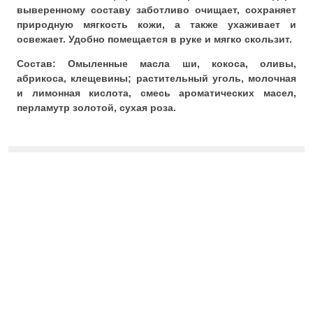
выверенному составу заботливо очищает, сохраняет
природную мягкость кожи, а также ухаживает и
освежает. Удобно помещается в руке и мягко скользит.
Состав:
Омыленные масла ши, кокоса, оливы,
абрикоса, клещевины; растительный уголь, молочная
и лимонная кислота, смесь ароматических масел,
перламутр золотой, сухая роза.
Отзывы
ecoveganru@gmail.com
+79116807939
Обратный звонок
ВЕРХНЕЕ МЕНЮ
КОРЗИНА