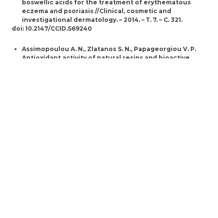
boswellic acids for the treatment of erythematous
eczema and psoriasis //Clinical, cosmetic and
investigational dermatology. – 2014. – Т. 7. – С. 321.
doi: 10.2147/CCID.S69240
Assimopoulou A. N., Zlatanos S. N., Papageorgiou V. P.
Antioxidant activity of natural resins and bioactive
triterpenes in oil substrates //Food chemistry. – 2005. –
Т. 92. – №. 4. – С. 721-727.
https://doi.org/10.1016/j.foodchem.2004.08.033
альфа-бисаболол
,
Kamatou G. P. P., Viljoen A. M. A review of the
application and pharmacological properties of α
‐
Bisabolol and α
‐
Bisabolol
‐
rich oils //Journal of the
American oil chemists' society. – 2010. – Т. 87. – №. 1. – С.
1-7.
DOI 10.1007/s11746-009-1483-3
Kim S. et al. Inhibitory effects of (−)-α-bisabolol on LPS-
induced inflammatory response in RAW264. 7
macrophages //Food and Chemical Toxicology. – 2011. –
Т. 49. – №. 10. – С. 2580-2585.
https://doi.org/10.1016/j.fct.2011.06.076