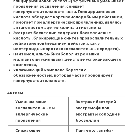
глицирризиновой кислоты) эффективно уменьшает
проявления воспаления, снижает
гиперчувствительность кожи. Глицирризиновая
кислота обладает кортизоноподобным действием,
помогает при аллергических проявлениях, являясь
антагонистом ацетилхолина и гистамина.
Экстракт
босвеллии
содержит босвеллиевые
кислоты, блокирующие синтез провоспалительных
лейкотриенов (механизм действия, как у
нестероидных противовоспалительных средств).
Пантенол
,
альфа-бисаболол
из ромашки
и
аллантоин
усиливают действие успокаивающего
комплекса,
Увлажняющий комплекс
борется с
обезвоженностью, которая часто провоцирует
гиперчувствительность.
Активы
Уменьшающие
Экстракт бактерий-
воспалительные и
экстремофилов,
аллергические
экстракты солодки и
проявления
босвеллии
Снижающие
Пантенол, альфа-