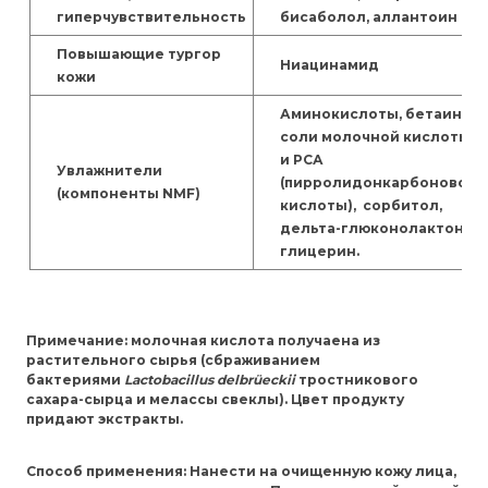
гиперчувствительность
бисаболол, аллантоин
Повышающие тургор
Ниацинамид
кожи
Аминокислоты, бетаин,
соли молочной кислоты
и РСА
Увлажнители
(пирролидонкарбоновой
(компоненты NMF)
кислоты), сорбитол,
дельта-глюконолактон,
глицерин.
Примечание:
молочная кислота получаена из
растительного сырья (сбраживанием
бактериями
Lactobacillus delbrüeckii
тростникового
сахара-сырца и мелассы свеклы). Цвет продукту
придают экстракты.
Способ применения:
Нанести на очищенную кожу лица,