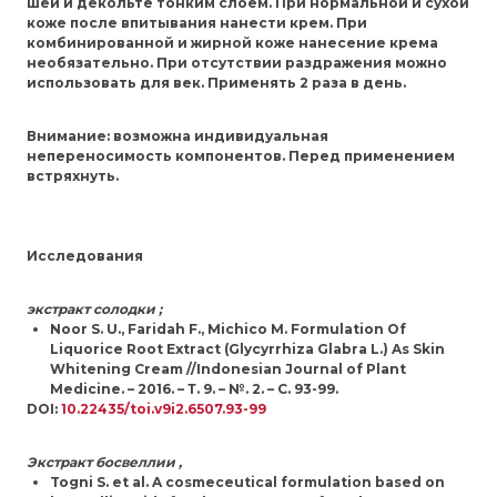
шеи и декольте тонким слоем. При нормальной и сухой
коже после впитывания нанести крем. При
комбинированной и жирной коже нанесение крема
необязательно. При отсутствии раздражения можно
использовать для век. Применять 2 раза в день.
Внимание
: возможна индивидуальная
непереносимость компонентов. Перед применением
встряхнуть.
Исследования
экстракт солодки ;
Noor S. U., Faridah F., Michico M. Formulation Of
Liquorice Root Extract (Glycyrrhiza Glabra L.) As Skin
Whitening Cream //Indonesian Journal of Plant
Medicine. – 2016. – Т. 9. – №. 2. – С. 93-99.
DOI:
10.22435/toi.v9i2.6507.93-99
Экстракт босвеллии ,
Togni S. et al. A cosmeceutical formulation based on