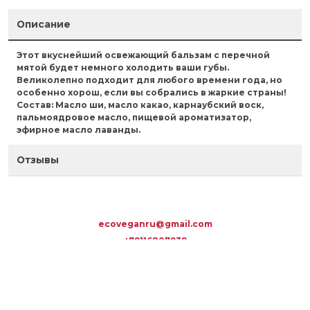
Описание
Этот вкуснейший освежающий бальзам с перечной
мятой будет немного холодить ваши губы.
Великолепно подходит для любого времени года, но
особенно хорош, если вы собрались в жаркие страны!
Состав:
Масло ши, масло какао, карнаубский воск,
пальмоядровое масло, пищевой ароматизатор,
эфирное масло лаванды.
Отзывы
ecoveganru@gmail.com
+79116807939
Обратный звонок
ВЕРХНЕЕ МЕНЮ
КОРЗИНА