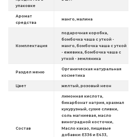
упаковке
Аромат
манго, малина
средства
подарочная коробка,
бомбочка чаша с уткой -
Комплектация
манго, бомбочка чаша с уткой
- ежевика, бомбочка чаша с
уткой - земляника
Органическая натуральная
Раздел меню
косметика
Цвет
желтый, розовый неон
лимонная кислота,
бикарбонат натрия, крахмал
кукурузный, сухие сливки,
соль магниевая, масло
виноградной косточки,
Состав
Масло какао, пищевые
добавки: Е336 и Е433,