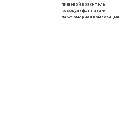
пищевой краситель,
кокосульфат натрия,
парфюмерная композиция,
посыпка пищевая
Страна
Россия
производства
Номер
ЕАЭС N RU Д-
декларации
RU.РА06.В.69554/22
соответствия
Дата
регистрации
29.09.2022
сертификата/
декларации
Дата окончания
действия
19.09.2027
сертификата/
декларации
Ставка НДС
Без НДС