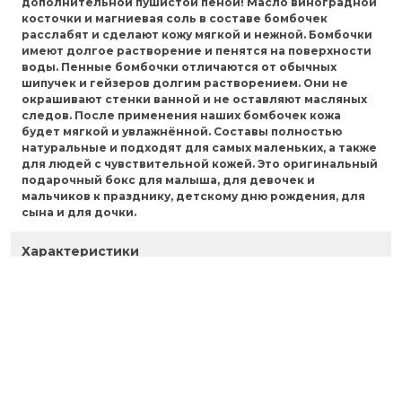
дополнительной пушистой пеной! Масло виноградной
косточки и магниевая соль в составе бомбочек
расслабят и сделают кожу мягкой и нежной. Бомбочки
имеют долгое растворение и пенятся на поверхности
воды. Пенные бомбочки отличаются от обычных
шипучек и гейзеров долгим растворением. Они не
окрашивают стенки ванной и не оставляют масляных
следов. После применения наших бомбочек кожа
будет мягкой и увлажнённой. Составы полностью
натуральные и подходят для самых маленьких, а также
для людей с чувствительной кожей. Это оригинальный
подарочный бокс для малыша, для девочек и
мальчиков к празднику, детскому дню рождения, для
сына и для дочки.
Характеристики
Отзывы
ecoveganru@gmail.com
+79116807939