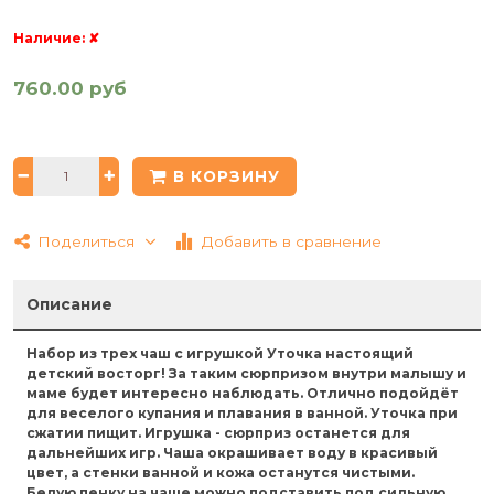
Наличие:
✘
760.00 руб
В КОРЗИНУ
Поделиться
Добавить в сравнение
Описание
Набор из трех чаш с игрушкой Уточка настоящий
детский восторг! За таким сюрпризом внутри малышу и
маме будет интересно наблюдать. Отлично подойдёт
для веселого купания и плавания в ванной. Уточка при
сжатии пищит. Игрушка - сюрприз останется для
дальнейших игр. Чаша окрашивает воду в красивый
цвет, а стенки ванной и кожа останутся чистыми.
Белую пенку на чаше можно подставить под сильную