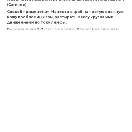
(Carmine).
Способ применения:
Нанести скраб на чистую влажную
кожу проблемных зон, растирать массу круговыми
движениями по току лимфы.
Рекомендуем 2-3 раза в неделю.
Важно!
Не чаще, чем
через день.
Возможна индивидуальная непереносимость
компонентов продукта.
Подходит для веганов.
Хранить
при t - 0 - 25C, срок хранения 24 месяца, после
вскрытия 4 месяца.
Отзывы
ecoveganru@gmail.com
+79116807939
Обратный звонок
ВЕРХНЕЕ МЕНЮ
КОРЗИНА