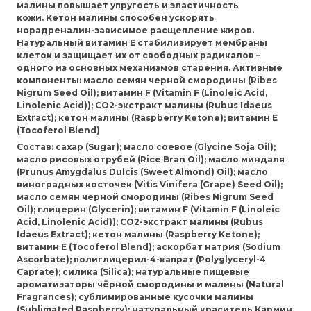
малины
повышает упругость и эластичность
кожи.
Кетон малины
способен ускорять
норадреналин-зависимое расщепление жиров
.
Натуральный витамин Е стабилизирует мембраны
клеток и защищает их от свободных радикалов –
одного из основных механизмов старения. Активные
компоненты: масло семян черной смородины (Ribes
Nigrum Seed Oil); витамин F (Vitamin F (Linoleic Acid,
Linolenic Acid)); СО2-экстракт малины (Rubus Idaeus
Extract); кетон малины (Raspberry Ketone); витамин E
(Tocoferol Blend)
Состав: сахар (Sugar); масло соевое (Glycine Soja Oil);
масло рисовых отрубей (Rice Bran Oil); масло миндаля
(Prunus Amygdalus Dulcis (Sweet Almond) Oil); масло
виноградных косточек (Vitis Vinifera (Grape) Seed Oil);
масло семян черной смородины (Ribes Nigrum Seed
Oil); глицерин (Glycerin); витамин F (Vitamin F (Linoleic
Acid, Linolenic Acid)); СО2-экстракт малины (Rubus
Idaeus Extract); кетон малины (Raspberry Ketone);
витамин E (Tocoferol Blend); аскорбат натрия (Sodium
Ascorbate); полиглицерил-4-капрат (Polyglyceryl-4
Caprate); силика (Silica); натуральные пищевые
ароматизаторы чёрной смородины и малины (Natural
Fragrances); сублимированные кусочки малины
(Sublimated Raspberry); натуральный краситель Кармин