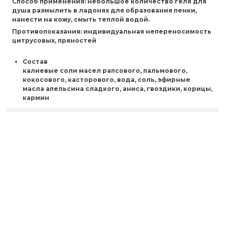
Способ применения:
небольшое количество геля для
душа размылить в ладонях для образования пенки,
нанести на кожу, смыть теплой водой.
Противопоказания:
индивидуальная непереносимость
цитрусовых, пряностей
Состав
калиевые соли масел рапсового, пальмового,
кокосового, касторового, вода, соль, эфирные
масла апельсина сладкого, аниса, гвоздики, корицы,
кармин
Отзывы
ecoveganru@gmail.com
+79116807939
Обратный звонок
ВЕРХНЕЕ МЕНЮ
КОРЗИНА