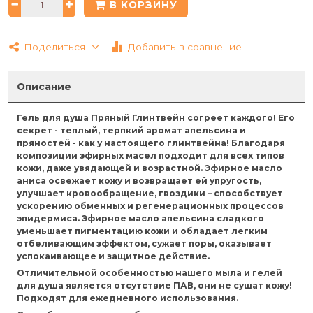
В КОРЗИНУ
Поделиться
Добавить в сравнение
Описание
Гель для душа Пряный Глинтвейн
согреет каждого! Его
секрет - теплый, терпкий аромат апельсина и
пряностей - как у настоящего глинтвейна! Благодаря
композиции эфирных масел подходит для всех типов
кожи, даже увядающей и возрастной. Эфирное масло
аниса освежает кожу и возвращает ей упругость,
улучшает кровообращение, гвоздики – способствует
ускорению обменных и регенерационных процессов
эпидермиса. Эфирное масло апельсина сладкого
уменьшает пигментацию кожи и обладает легким
отбеливающим эффектом, сужает поры, оказывает
успокаивающее и защитное действие.
Отличительной особенностью нашего мыла и гелей
для душа является отсутствие ПАВ, они не сушат кожу!
Подходят для ежедневного использования.